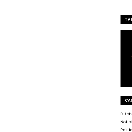
TV
CA
Futeb
Notic
Politi