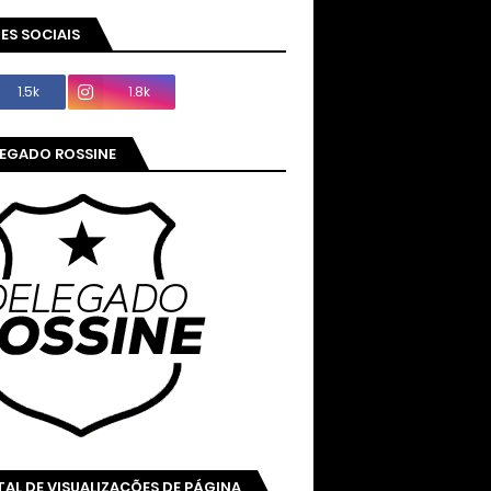
ES SOCIAIS
1.5k
1.8k
LEGADO ROSSINE
AL DE VISUALIZAÇÕES DE PÁGINA