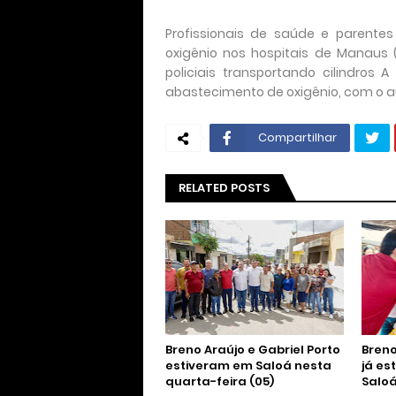
Profissionais de saúde e parente
oxigênio nos hospitais de Manaus 
policiais transportando cilindros
abastecimento de oxigênio, com o a
Compartilhar
RELATED POSTS
Breno Araújo e Gabriel Porto
Breno
estiveram em Saloá nesta
já es
quarta-feira (05)
Salo