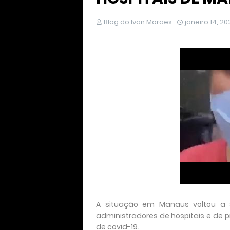
Blog do Ivan Moraes
janeiro 14, 20
A situação em Manaus voltou a s
administradores de hospitais e de 
de covid-19.