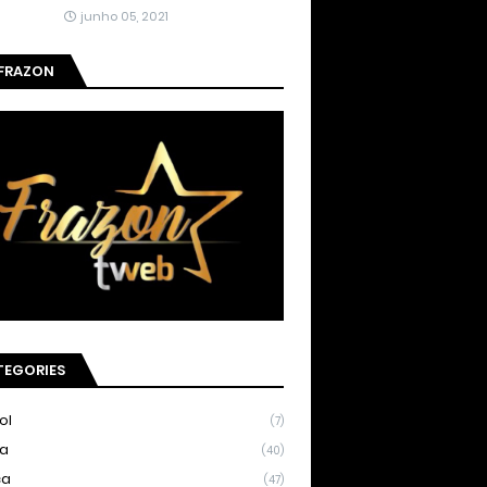
junho 05, 2021
 FRAZON
TEGORIES
ol
(7)
ia
(40)
ca
(47)