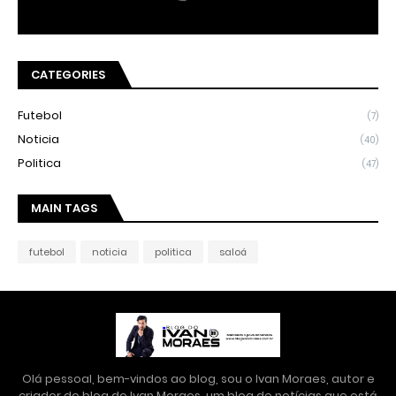
CATEGORIES
Futebol
(7)
Noticia
(40)
Politica
(47)
MAIN TAGS
futebol
noticia
politica
saloá
Olá pessoal, bem-vindos ao blog, sou o Ivan Moraes, autor e
criador do blog do Ivan Moraes, um blog de notícias que está