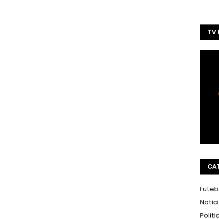
TV
CA
Futeb
Notic
Politi