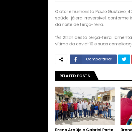
O ator e humorista Paulo Gustavo, 42
saúde já era irreversível, conforme
da noite de terça-feira.
“Às 21:12h desta terça-feira, lamen
vítima da covid-19 e suas complica
Compartilhar
RELATED POSTS
Breno Araújo e Gabriel Porto
Breno