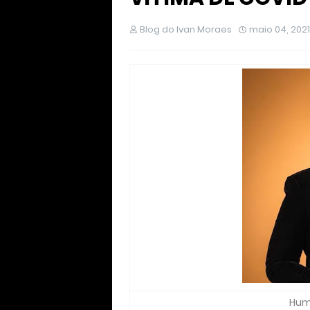
Blog do Ivan Moraes
maio 04, 2021
Hum