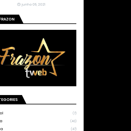
junho 05, 2021
 FRAZON
TEGORIES
ol
(7)
ia
(40)
ca
(47)