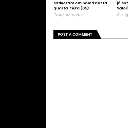
estiveram em Saloá nesta
já es
quarta-feira (05)
Salo
August 05, 2026
Aug
POST A COMMENT