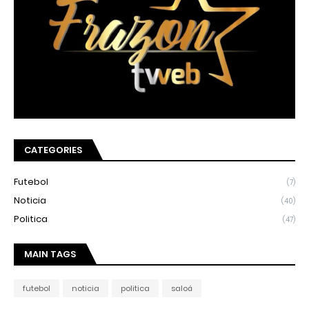
CATEGORIES
Futebol
(7)
Noticia
(40)
Politica
(47)
MAIN TAGS
futebol
noticia
politica
saloá