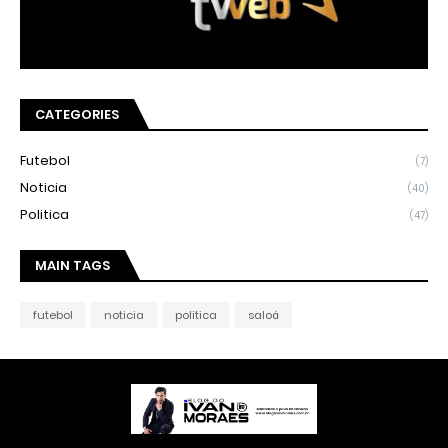
CATEGORIES
Futebol
(7)
Noticia
(40)
Politica
(47)
MAIN TAGS
futebol
noticia
politica
saloá