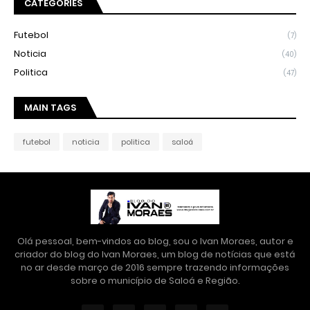
CATEGORIES
Futebol
(7)
Noticia
(40)
Politica
(47)
MAIN TAGS
futebol
noticia
politica
saloá
Olá pessoal, bem-vindos ao blog, sou o Ivan Moraes, autor e
criador do blog do Ivan Moraes, um blog de notícias que está
no ar desde março de 2016 sempre trazendo informações
sobre o município de Saloá e Região.