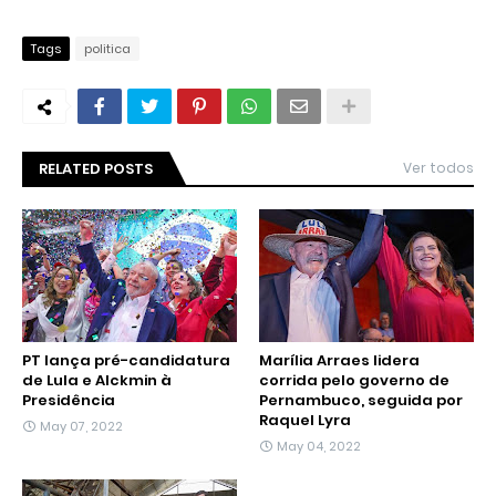
Tags
politica
RELATED POSTS
Ver todos
PT lança pré-candidatura
Marília Arraes lidera
de Lula e Alckmin à
corrida pelo governo de
Presidência
Pernambuco, seguida por
Raquel Lyra
May 07, 2022
May 04, 2022