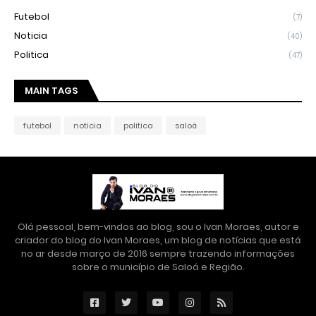
Futebol
(7)
Noticia
(40)
Politica
(47)
MAIN TAGS
futebol
noticia
politica
saloá
Olá pessoal, bem-vindos ao blog, sou o Ivan Moraes, autor e
criador do blog do Ivan Moraes, um blog de notícias que está
no ar desde março de 2016 sempre trazendo informações
sobre o município de Saloá e Região.