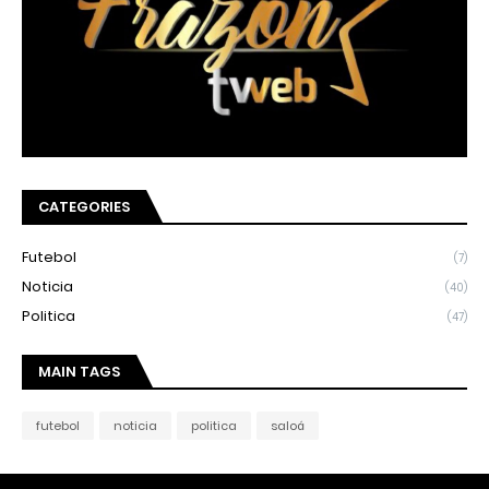
CATEGORIES
Futebol
(7)
Noticia
(40)
Politica
(47)
MAIN TAGS
futebol
noticia
politica
saloá