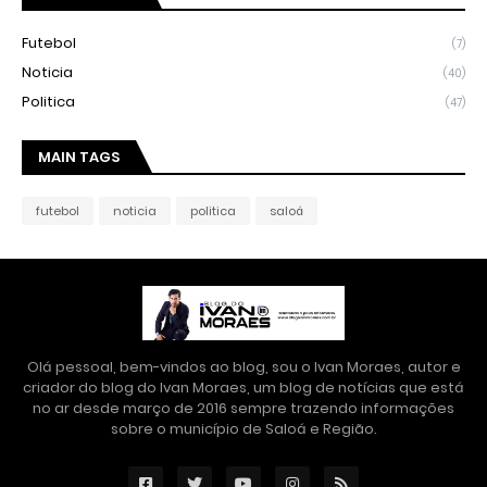
Futebol
(7)
Noticia
(40)
Politica
(47)
MAIN TAGS
futebol
noticia
politica
saloá
Olá pessoal, bem-vindos ao blog, sou o Ivan Moraes, autor e
criador do blog do Ivan Moraes, um blog de notícias que está
no ar desde março de 2016 sempre trazendo informações
sobre o município de Saloá e Região.