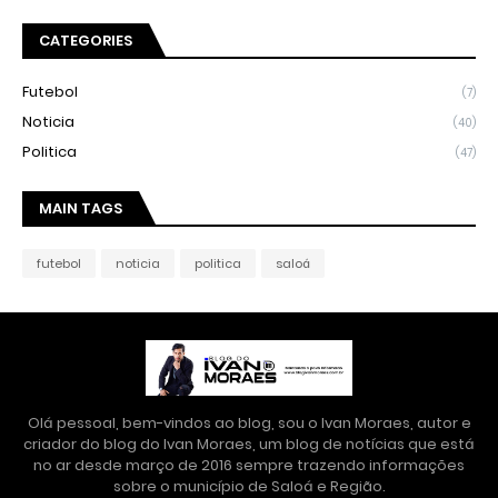
CATEGORIES
Futebol
(7)
Noticia
(40)
Politica
(47)
MAIN TAGS
futebol
noticia
politica
saloá
Olá pessoal, bem-vindos ao blog, sou o Ivan Moraes, autor e
criador do blog do Ivan Moraes, um blog de notícias que está
no ar desde março de 2016 sempre trazendo informações
sobre o município de Saloá e Região.