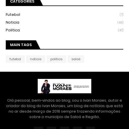
CATEGORIES
Futebol
(7)
Noticia
(40)
Politica
(47)
MAIN TAGS
futebol
noticia
politica
saloá
Olá pessoal, bem-vindos ao blog, sou o Ivan Moraes, autor e
criador do blog do Ivan Moraes, um blog de notícias que está
no ar desde março de 2016 sempre trazendo informações
sobre o município de Saloá e Região.