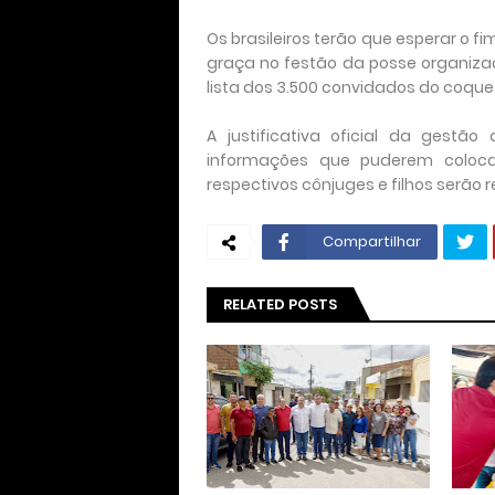
Os brasileiros terão que esperar o 
graça no festão da posse organizad
lista dos 3.500 convidados do coquet
A justificativa oficial da gestã
informações que puderem coloca
respectivos cônjuges e filhos serão 
Compartilhar
RELATED POSTS