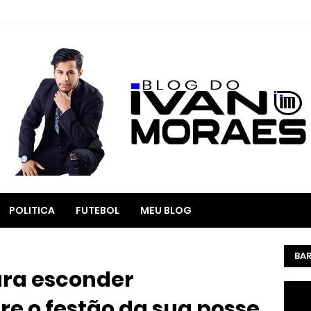
POLITICA
FUTEBOL
MEU BLOG
BAR
para esconder
e o festão da sua posse