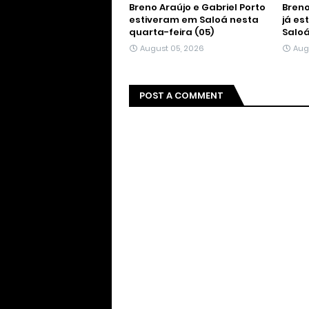
Breno Araújo e Gabriel Porto
Breno
estiveram em Saloá nesta
já es
quarta-feira (05)
Salo
August 05, 2026
Aug
POST A COMMENT