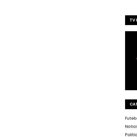
TV
CA
Futeb
Notic
Politi