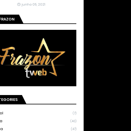
junho 05, 2021
 FRAZON
TEGORIES
ol
(7)
ia
(40)
ca
(47)