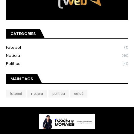
CATEGORIES
Futebol
(7)
Noticia
(40)
Politica
(47)
MAIN TAGS
futebol
noticia
politica
saloá