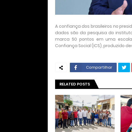
A confiança dos brasileiros no presi
dados são da pesquisa do instituto 
marca 50 pontos em uma escala
Confiança Social (ICS), produzido de
Compartilhar
RELATED POSTS