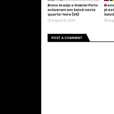
Breno Araújo e Gabriel Porto
Breno
estiveram em Saloá nesta
já es
quarta-feira (05)
Salo
August 05, 2026
Aug
POST A COMMENT