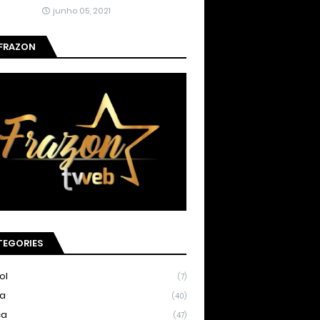
junho 05, 2021
 FRAZON
TEGORIES
ol
(7)
ia
(40)
ca
(47)