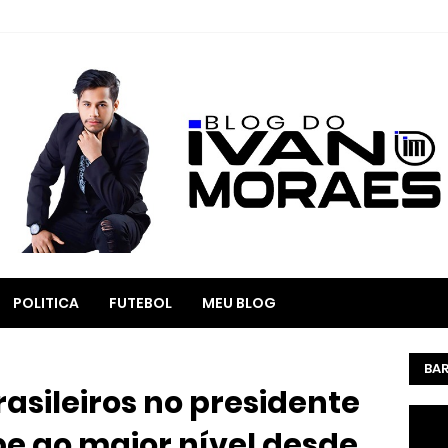
POLITICA
FUTEBOL
MEU BLOG
BAR
asileiros no presidente
e ao maior nível desde