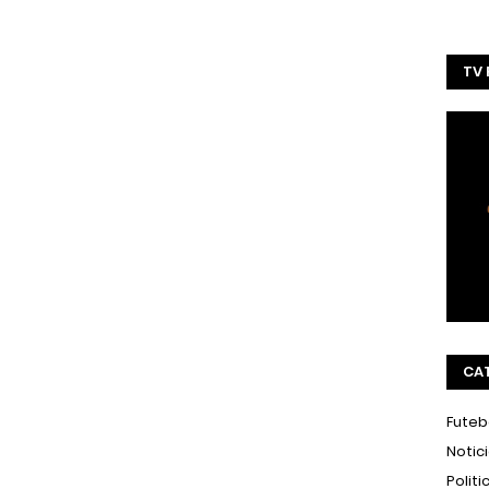
TV
CA
Futeb
Notic
Politi