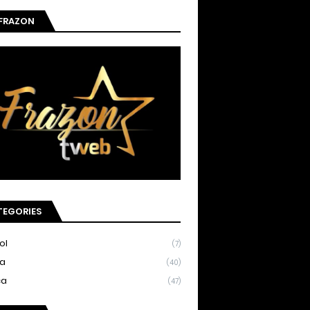
 FRAZON
TEGORIES
ol
(7)
ia
(40)
ca
(47)