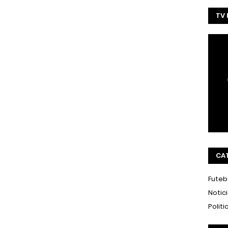
TV
CA
Futeb
Notic
Politi