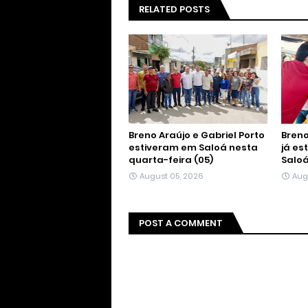
RELATED POSTS
Breno Araújo e Gabriel Porto
Breno
estiveram em Saloá nesta
já es
quarta-feira (05)
Salo
August 05, 2026
Aug
POST A COMMENT