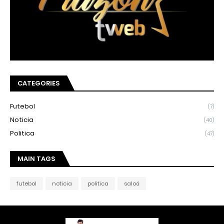
CATEGORIES
Futebol
(7)
Noticia
(40)
Politica
(47)
MAIN TAGS
futebol
noticia
politica
saloá