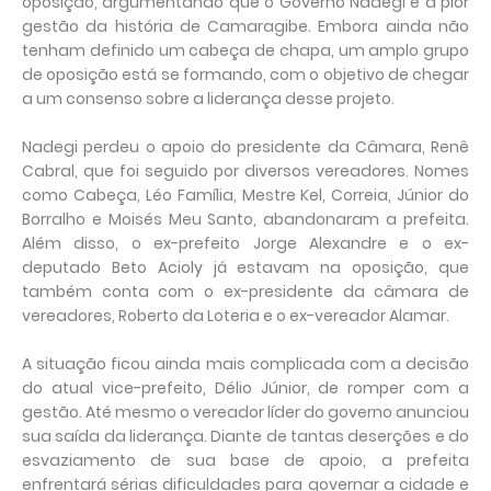
oposição, argumentando que o Governo Nadegi é a pior
gestão da história de Camaragibe. Embora ainda não
tenham definido um cabeça de chapa, um amplo grupo
de oposição está se formando, com o objetivo de chegar
a um consenso sobre a liderança desse projeto.
Nadegi perdeu o apoio do presidente da Câmara, Renê
Cabral, que foi seguido por diversos vereadores. Nomes
como Cabeça, Léo Família, Mestre Kel, Correia, Júnior do
Borralho e Moisés Meu Santo, abandonaram a prefeita.
Além disso, o ex-prefeito Jorge Alexandre e o ex-
deputado Beto Acioly já estavam na oposição, que
também conta com o ex-presidente da câmara de
vereadores, Roberto da Loteria e o ex-vereador Alamar.
A situação ficou ainda mais complicada com a decisão
do atual vice-prefeito, Délio Júnior, de romper com a
gestão. Até mesmo o vereador líder do governo anunciou
sua saída da liderança. Diante de tantas deserções e do
esvaziamento de sua base de apoio, a prefeita
enfrentará sérias dificuldades para governar a cidade e