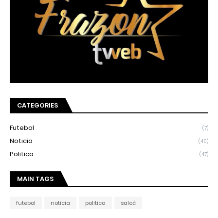
CATEGORIES
Futebol
(7)
Noticia
(40)
Politica
(47)
MAIN TAGS
futebol
noticia
politica
saloá