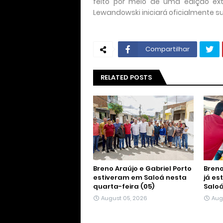
feito por meio de uma edição extr
Lewandowski iniciará oficialmente sua
Compartilhar
RELATED POSTS
Breno Araújo e Gabriel Porto
Breno
estiveram em Saloá nesta
já es
quarta-feira (05)
Salo
August 05, 2026
Aug