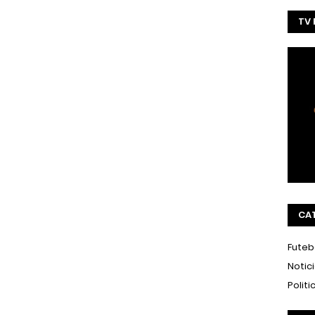
TV
CA
Futeb
Notic
Politi