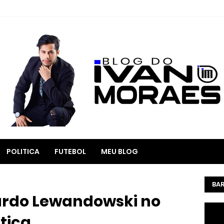
POLITICA
FUTEBOL
MEU BLOG
BAR
ardo Lewandowski no
stiça