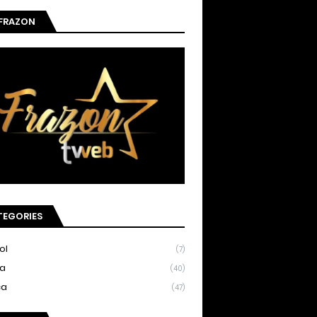
 FRAZON
TEGORIES
ol
(7)
ia
(40)
ca
(47)