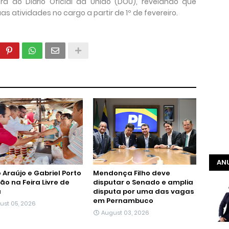
a do Diário Oficial da União (DOU), revelando que
s atividades no cargo a partir de 1º de fevereiro.
ANU
 Araújo e Gabriel Porto
Mendonça Filho deve
tão na Feira Livre de
disputar o Senado e amplia
á
disputa por uma das vagas
em Pernambuco
ust 05, 2026
August 03, 2026