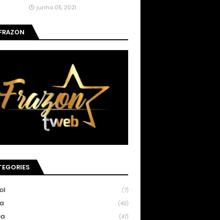
junho 05, 2021
 FRAZON
TEGORIES
ol
(7)
ia
(40)
ca
(47)