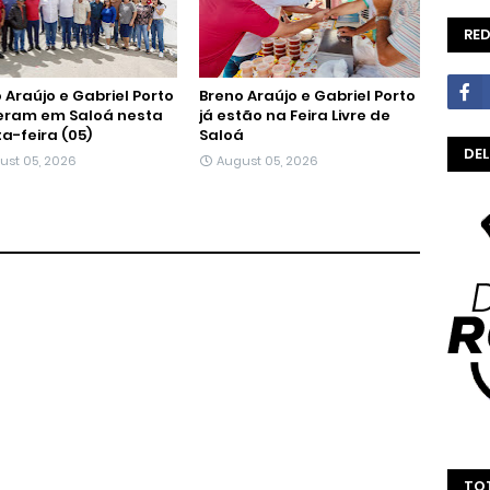
RED
 Araújo e Gabriel Porto
Breno Araújo e Gabriel Porto
eram em Saloá nesta
já estão na Feira Livre de
a-feira (05)
Saloá
DE
ust 05, 2026
August 05, 2026
TOT