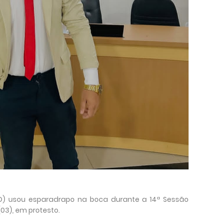
D) usou esparadrapo na boca durante a 14ª Sessão
03), em protesto.