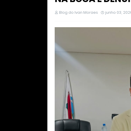
Blog do Ivan Moraes
junho 03, 202