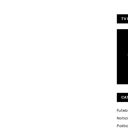
TV
CA
Futeb
Notic
Politi