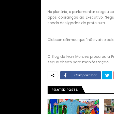
No plenário, o parlamentar alegou so
após cobranças ao Executivo. Segu
sendo desligadas da prefeitura.
Clebson afirmou que "não vai se cala
O Blog do Ivan Moraes procurou a 
segue aberto para manifestação.
Compartilhar
RELATED POSTS