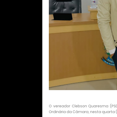
O vereador Clebson Quaresma (PS
Ordinária da Câmara, nesta quarta (